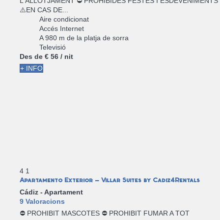
L'ALLOTJAMENT ⛔ PROHIBIDES FESTES I ESDEVENIMENTS
⚠️EN CAS DE...
Aire condicionat
Accés Internet
A 980 m de la platja de sorra
Televisió
Des de
€ 56
/ nit
+ INFO
4
1
Apartamento Exterior - Villar Suites by Cadiz4Rentals
Cádiz -
Apartament
9 Valoracions
⛔ PROHIBIT MASCOTES ⛔ PROHIBIT FUMAR A TOT