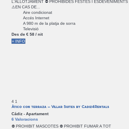
L'ALLOTJAMENT ⛔ PROHIBIDES FESTES I ESDEVENIMENTS
⚠️EN CAS DE...
Aire condicionat
Accés Internet
A 980 m de la platja de sorra
Televisió
Des de
€ 58
/ nit
+ INFO
4
1
Ático con terraza - Villar Suites by Cadiz4Rentals
Cádiz -
Apartament
6 Valoracions
⛔ PROHIBIT MASCOTES ⛔ PROHIBIT FUMAR A TOT