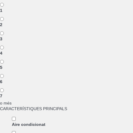
1
2
3
4
5
6
7
o més
CARACTERÍSTIQUES PRINCIPALS
Aire condicionat