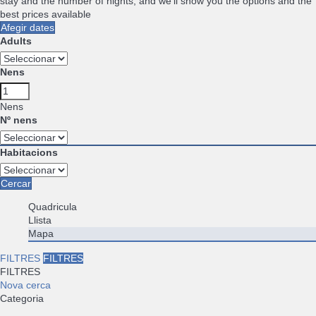
stay and the number of nights, and we'll show you the options and the
best prices available
Afegir dates
Adults
Nens
Nens
Nº nens
Habitacions
Cercar
Quadricula
Llista
Mapa
FILTRES
FILTRES
FILTRES
Nova cerca
Categoria