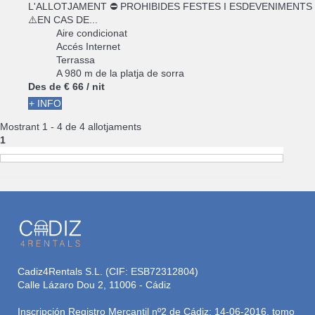
L'ALLOTJAMENT ⛔ PROHIBIDES FESTES I ESDEVENIMENTS
⚠️EN CAS DE...
Aire condicionat
Accés Internet
Terrassa
A 980 m de la platja de sorra
Des de
€ 66
/ nit
+ INFO
Mostrant 1 - 4 de 4 allotjaments
1
Cadiz4Rentals S.L. (CIF: ESB72312804)
Calle Lázaro Dou 2, 11006 - Cádiz
Inscripción Registro Mercantil nº2 de Cádiz: 14-06-2016, tomo